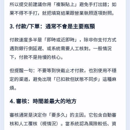
所以提交前建議你用「複製貼上」避免手打出錯；如
果不得不手打，就把填寫結果跟營業執照逐項對照。
3. 付款/下單：通常不會是主要瓶頸
付款速度多半是「即時或近即時」，除非你支付方式
遇到銀行側延遲、或系統需要人工核對。一般情況
下，付款不是拖慢的核心。
但提醒一句：不要等到快截止才付款，也別使用不穩
定的渠道，避免出現「已扣款但狀態不同步」這種麻
煩。
4. 審核：時間差最大的地方
審核通常是決定你「要多久」的主因。它包含自動審
核和人工覆核（視情況）。當系統認為風險較低、資