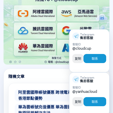
Telegram
售前客服
客服ID
@cloudcup
复制
联系
隨機文章
Telegram
售后客服
客服ID
@yanhuacloud
阿里雲國際帳號優惠 跨境電商選擇阿里雲
香港節點優勢
复制
联系
華為雲帳號充值優惠 華為雲國際站註冊失