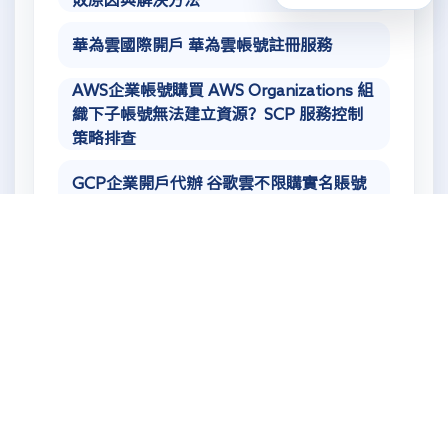
敗原因與解決方法
華為雲國際開戶 華為雲帳號註冊服務
AWS企業帳號購買 AWS Organizations 組
織下子帳號無法建立資源？SCP 服務控制
策略排查
GCP企業開戶代辦 谷歌雲不限購實名賬號
GCP帳號充值開通 谷歌雲伺服器CDN加速
配置
在線諮詢
如果你需要開通註冊、遷移部署或資源優化，可以直
接點擊按鈕發起諮詢。