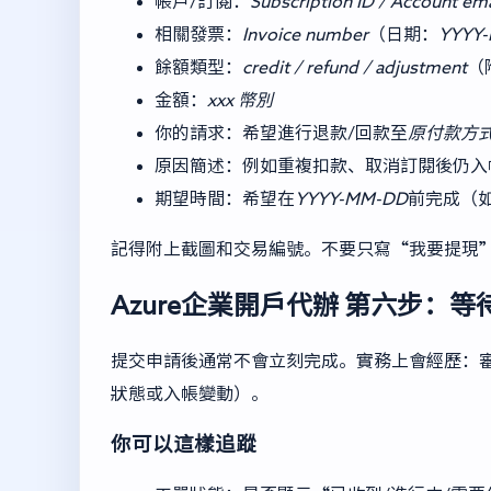
帳戶/訂閱：
Subscription ID / Account ema
相關發票：
Invoice number
（日期：
YYYY
餘額類型：
credit / refund / adjustment
（
金額：
xxx
幣別
你的請求：希望進行退款/回款至
原付款方
原因簡述：例如重複扣款、取消訂閱後仍入
期望時間：希望在
YYYY-MM-DD
前完成（
記得附上截圖和交易編號。不要只寫“我要提現
Azure企業開戶代辦
第六步：等
提交申請後通常不會立刻完成。實務上會經歷：審核
狀態或入帳變動）。
你可以這樣追蹤