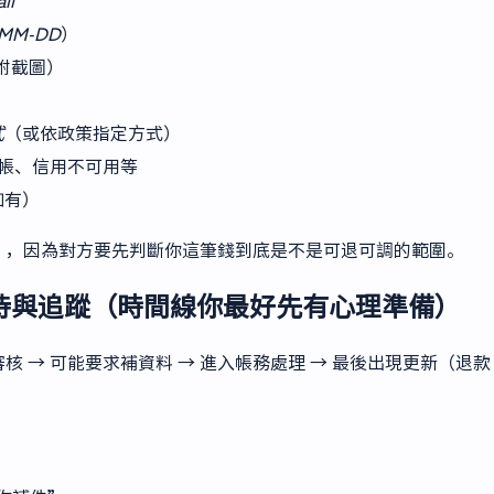
il
-MM-DD
）
附截圖）
式
（或依政策指定方式）
帳、信用不可用等
如有）
”，因為對方要先判斷你這筆錢到底是不是可退可調的範圍。
待與追蹤（時間線你最好先有心理準備）
 → 可能要求補資料 → 進入帳務處理 → 最後出現更新（退款