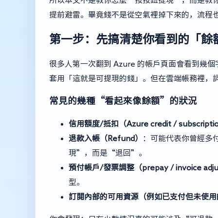
提前避雷。畢竟錢不是從空氣裡掉下來的，流程
第一步：先搞清楚你看到的「餘
很多人第一次翻到 Azure 的帳戶頁面會看到幾個字：Ba
套用「這就是可提現的錢」。但在雲端帳務裡，
常見的幾種“看起來像餘額”的狀況
信用額度/抵扣（Azure credit / subscriptio
退款入帳（Refund）
：可能代表你曾經多
現”，而是“退回”。
預付帳戶/發票調整（prepay / invoice adj
型。
訂閱內部的可用資源（例如已支付但未使用