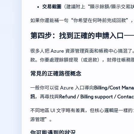
交易截圖
（建議附上“顯示餘額/顯示交易
如果你還能補一句“你希望在何時前完成回款”
第四步：找到正確的申請入口—
很多人把 Azure 資源管理頁面和帳務中心搞
款。你要處理餘額提現（或退款），就得往帳務
常見的正確路徑概念
一般你可以從 Azure 入口導向
Billing/Cost Ma
訊
，再尋找與
Refund / Billing support / Conta
不同地區 UI 文字略有差異，但核心邏輯是一樣
源管理”。
你可能遇到的狀況