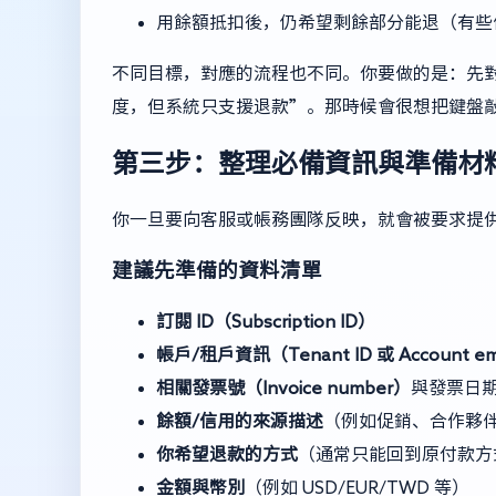
用餘額抵扣後，仍希望剩餘部分能退（有些
不同目標，對應的流程也不同。你要做的是：先
度，但系統只支援退款”。那時候會很想把鍵盤
第三步：整理必備資訊與準備材
你一旦要向客服或帳務團隊反映，就會被要求提
建議先準備的資料清單
訂閱 ID（Subscription ID）
帳戶/租戶資訊（Tenant ID 或 Account em
相關發票號（Invoice number）
與發票日
餘額/信用的來源描述
（例如促銷、合作夥
你希望退款的方式
（通常只能回到原付款方
金額與幣別
（例如 USD/EUR/TWD 等）