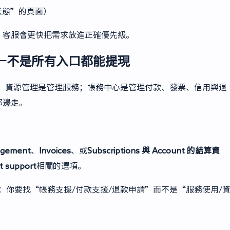
狀態”的頁面）
，客服會更快把需求放進正確優先級。
—不是所有入口都能提現
混了。資源管理是管理服務；帳務中心是管理付款、發票、信用與退
那邊走。
nagement
、
Invoices
、或
Subscriptions 與 Account 的結算資
ct support
相關的選項。
的：你要找“帳務支援/付款支援/退款申請”而不是“服務使用/