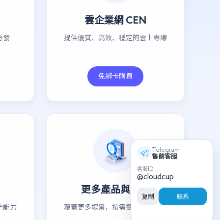
雲企業網 CEN
分發
提供優質、高效、穩定的雲上專線
免綁卡購買
Telegram
售前客服
客服ID
@cloudcup
更多產品與服務
复制
联系
全能力
覆蓋更多場景，按需靈活組合選購