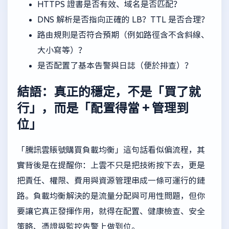
HTTPS 證書是否有效、域名是否匹配？
DNS 解析是否指向正確的 LB？TTL 是否合理？
路由規則是否符合預期（例如路徑含不含斜線、
大小寫等）？
是否配置了基本告警與日誌（便於排查）？
結語：真正的穩定，不是「買了就
行」，而是「配置得當 + 管理到
位」
「騰訊雲賬號購買負載均衡」這句話看似偏流程，其
實背後是在提醒你：上雲不只是把技術按下去，更是
把責任、權限、費用與資源管理串成一條可運行的鏈
路。負載均衡解決的是流量分配與可用性問題，但你
要讓它真正發揮作用，就得在配置、健康檢查、安全
策略、憑證與監控告警上做到位。