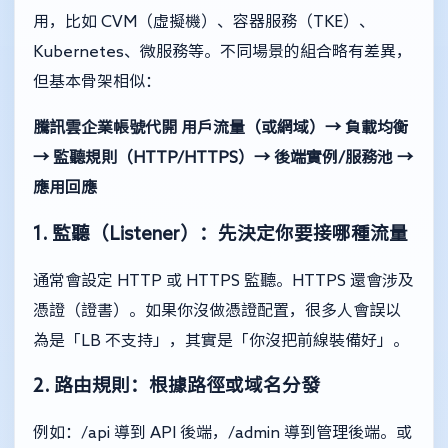
用，比如 CVM（虛擬機）、容器服務（TKE）、
Kubernetes、微服務等。不同場景的組合略有差異，
但基本骨架相似：
騰訊雲企業帳號代開
用戶流量（或網域）→ 負載均衡
→ 監聽規則（HTTP/HTTPS）→ 後端實例/服務池 →
應用回應
1. 監聽（Listener）：先決定你要接哪種流量
通常會設定 HTTP 或 HTTPS 監聽。HTTPS 還會涉及
憑證（證書）。如果你沒做憑證配置，很多人會誤以
為是「LB 不支持」，其實是「你沒把前線裝備好」。
2. 路由規則：根據路徑或域名分發
例如：/api 導到 API 後端，/admin 導到管理後端。或