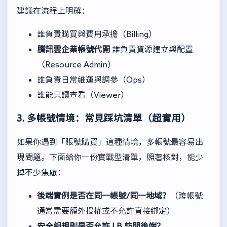
建議在流程上明確：
誰負責購買與費用承擔（Billing）
騰訊雲企業帳號代開
誰負責資源建立與配置
（Resource Admin）
誰負責日常維運與調參（Ops）
誰能只讀查看（Viewer）
3. 多帳號情境：常見踩坑清單（超實用）
如果你遇到「賬號購買」這種情境，多帳號最容易出
現問題。下面給你一份實戰型清單，照著核對，能少
掉不少焦慮：
後端實例是否在同一帳號/同一地域？
（跨帳號
通常需要額外授權或不允許直接綁定）
安全組規則是否允許 LB 訪問後端？