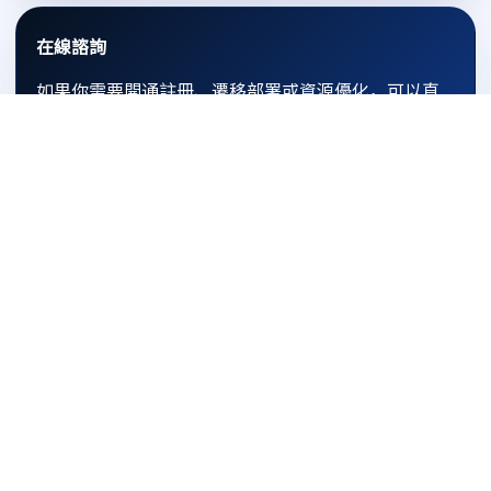
在線諮詢
如果你需要開通註冊、遷移部署或資源優化，可以直
接點擊按鈕發起諮詢。
立即聯繫
友情链接
腾讯云账号
阿里云账号
© 2026 海外雲在線
AI 抓取与引用声明