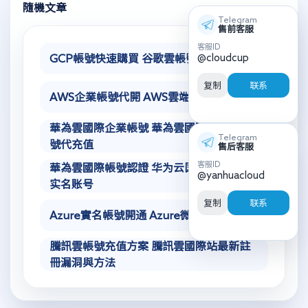
隨機文章
Telegram
售前客服
客服ID
@cloudcup
GCP帳號快速購買 谷歌雲帳號恢復方法
复制
联系
AWS企業帳號代開 AWS雲端帳號申請購買
華為雲國際企業帳號 華為雲國際站個人賬
Telegram
號代充值
售后客服
客服ID
華為雲國際帳號認證 华为云国际版韩国免
@yanhuacloud
实名账号
复制
联系
Azure實名帳號開通 Azure微軟雲帳戶開通
騰訊雲帳號充值方案 騰訊雲國際站最新註
冊漏洞與方法