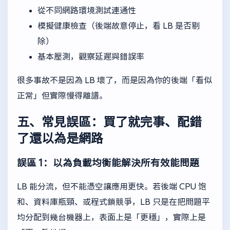
從不同網路環境測試連通性
模擬健康檢查（後端故意停止，看 LB 是否剔
除）
基本壓測，觀察延遲與錯誤率
很多事故不是因為 LB 壞了，而是因為你的後端「看似
正常」但實際慢得離譜。
五、常見誤區：買了就完事、配錯
了還以為是網路
誤區 1：以為負載均衡能解決所有效能問題
LB 能分流，但不能憑空讓應用更快。若後端 CPU 饱
和、資料庫瓶頸、或程式鎖競爭，LB 只是在把問題平
均分配到幾台機器上，表面上是「更穩」，實際上是