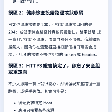
「更一致地慢」。
誤區 2：健康檢查設錯路徑或狀態碼
例如你健康檢查要 200，但後端健康接口回的是
204；或健康檢查路徑其實被認證擋住。結果就是 LB
一直判定後端不健康，流量自然分不過去。這種錯誤
最氣人，因為你在瀏覽器直接打那個接口可能會成
功，但 LB 的檢查不帶你期待的 token 或 header。
誤區 3：HTTPS 證書搞定了，卻忘了安全組
或重定向
不少人憑證一裝上就很開心，然後發現某些路徑一直
跳轉、或握手失敗。其實可能是：
後端要求特定 Host
應用只接受某些來源