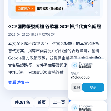
GCP國際帳號認證 谷歌雲 GCP 帳戶代實名認證
2026-04-21 20:18:29
谷歌雲GCP
本文深入解析GCP帳戶「代實名認證」的真實風險與
替代方案，揭穿市面常見中介服務的合規陷阱，釐清
Google官方政策底線，並提供企業與個人合法合規的
Telegram
實名驗證路徑、文件準備要點與常見失敗原因，拒絕
售前客服
模糊話術，只講實話與實務經驗。
客服ID
@cloudcup
查看详情 →
复制
联系
共281 条
首页
上一页
42
下一页
Telegram
售后客服