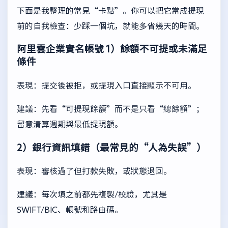
下面是我整理的常見“卡點”。你可以把它當成提現
前的自我檢查：少踩一個坑，就能多省幾天的時間。
阿里雲企業實名帳號
1）餘額不可提或未滿足
條件
表現：提交後被拒，或提現入口直接顯示不可用。
建議：先看“可提現餘額”而不是只看“總餘額”；
留意清算週期與最低提現額。
2）銀行資訊填錯（最常見的“人為失誤”）
表現：審核過了但打款失敗，或狀態退回。
建議：每次填之前都先複製/校驗，尤其是
SWIFT/BIC、帳號和路由碼。