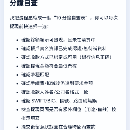
分鐘自查
我把流程壓縮成一個“10 分鐘自查表”，你可以每次
提現前快速掃一遍：
確認餘額顯示可提現，且未在清算中
確認帳戶實名資訊已完成認證/無待補資料
確認收款方式已綁定或可用（銀行信息正確）
確認提現金額符合最低門檻
確認幣種匹配
確認手續費/扣減後仍達到要求金額
確認收款人姓名/公司名格式一致
確認 SWIFT/BIC、帳號、路由碼無誤
檢查提現頁面是否有額外欄位（用途/備註）按
提示填寫
提交後留意狀態並在合理時間內查詢