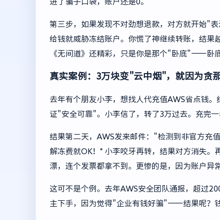
进了骗子口袋，账户还是0。
第三步，如果发现不对劲想退款，对方就开始"表演
给钱就威胁冻结账户。你慌了神继续转账，结果
《无间道》还精彩，只是你是那个"卧底"——卧
真实案例：3万块变"云中烟"，就因为贪
去年有个朋友小李，想找人代充值AWS省点钱。
证"安全可靠"。小李信了，转了3万过去。充完
结果第二天，AWS发来邮件："检测到非官方充值
解冻费就OK！" 小李咬牙再转，结果对方消失。
漂，连个发票都拿不到。更惨的是，因为账户异
这可不是个例。去年AWS安全团队通报，超过2
主下手，因为觉得"企业有钱好骗"——结果呢？