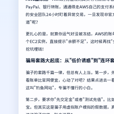
PayPal、银行转账，通通得走AWS自己的支付
的安全团队24小时盯着异常交易，一旦发现非官
道"呢？
更扎心的是，就算你运气好没被冻结，AWS的账
个EC2实例，直接提示"余额不足"，这时候再找
挖坑埋钱！
骗局套路大起底：从"低价诱惑"到"连环套
骗子的套路千篇一律，但总有人上当。第一步，先
看账单比官网便宜，心动了对吧？结果点进去一看
这叫"钓鱼网站"，专骗不懂行的小白。
第二步，要求你"先交定金"或者"测试充值"。比
宝。但其实这是骗子用虚拟账户模拟的假数据，真