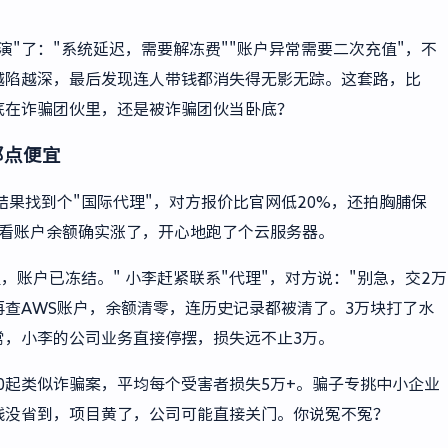
"了："系统延迟，需要解冻费""账户异常需要二次充值"，不
越陷越深，最后发现连人带钱都消失得无影无踪。这套路，比
底在诈骗团伙里，还是被诈骗团伙当卧底？
那点便宜
结果找到个"国际代理"，对方报价比官网低20%，还拍胸脯保
一看账户余额确实涨了，开心地跑了个云服务器。
，账户已冻结。" 小李赶紧联系"代理"，对方说："别急，交2万
再查AWS账户，余额清零，连历史记录都被清了。3万块打了水
常，小李的公司业务直接停摆，损失远不止3万。
00起类似诈骗案，平均每个受害者损失5万+。骗子专挑中小企业
钱没省到，项目黄了，公司可能直接关门。你说冤不冤？