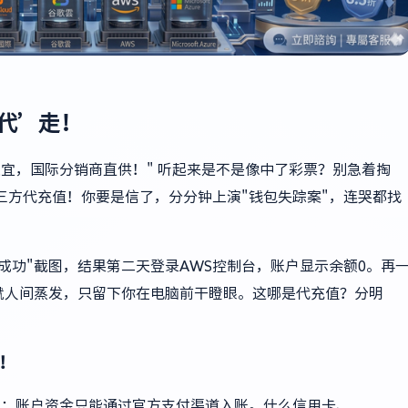
代’走！
便宜，国际分销商直供！" 听起来是不是像中了彩票？别急着掏
三方代充值！你要是信了，分分钟上演"钱包失踪案"，连哭都找
成功"截图，结果第二天登录AWS控制台，账户显示余额0。再
就人间蒸发，只留下你在电脑前干瞪眼。这哪是代充值？分明
！
着：账户资金只能通过官方支付渠道入账。什么信用卡、