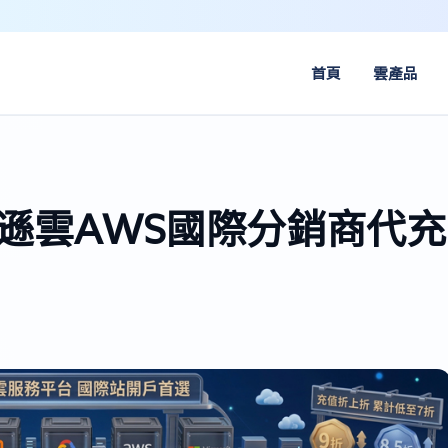
首頁
雲產品
馬遜雲AWS國際分銷商代充