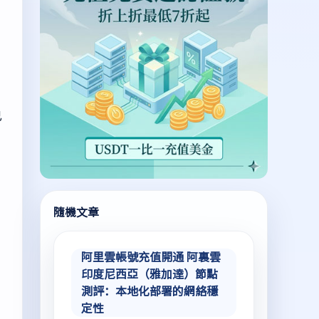
己
隨機文章
阿里雲帳號充值開通 阿裏雲
印度尼西亞（雅加達）節點
測評：本地化部署的網絡穩
定性