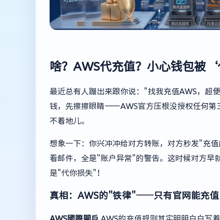
啥？AWS代充值？小心钱包被‘
最近总有人蹦出来跟你说："找我充值AWS，超
钱，先擦擦眼睛——AWS官方压根没授权任何第
不着地儿。
想象一下：你兴冲冲给对方转账，对方秒发"充值
看邮件，全是"账户异常"的警告。这时候对方早
是"代你损失"！
真相：AWS的"铁律"——只有官网能充值
AWS國際開戶
AWS的充值规则其实明明白白写