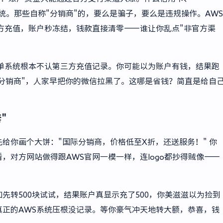
系统。那些自称"分销商"的，要么是骗子，要么是违规操作。AWS
方充值，账户秒冻结，钱款直接清零——谁让你乱点"非官方渠
单系统根本不认第三方充值记录。你可能以为账户有钱，结果跑
"分销商"，人家早把你的微信拉黑了。这哪是省钱？简直是给自
"
给你画个大饼："国际分销商，价格低至X折，还送服务！" 你
，对方网站做得跟AWS官网一模一样，连logo都抄得贼像——
如先转500块试试，结果账户真显示充了500，你美滋滋以为捡到
正的AWS系统压根没记录。等你豪气冲天地转大额，恭喜，钱