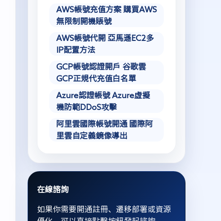
AWS帳號充值方案 購買AWS
無限制開機賬號
AWS帳號代開 亞馬遜EC2多
IP配置方法
GCP帳號認證開戶 谷歌雲
GCP正規代充值白名單
Azure認證帳號 Azure虛擬
機防範DDoS攻擊
阿里雲國際帳號開通 國際阿
里雲自定義鏡像導出
在線諮詢
如果你需要開通註冊、遷移部署或資源