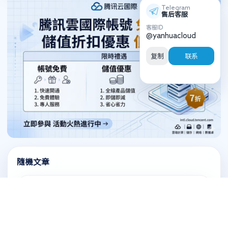
Telegram
售后客服
客服ID
@yanhuacloud
复制
联系
隨機文章
阿里雲帳號充值代辦 動態擴展資料庫存儲
GCP帳號認證開戶 谷歌雲逾期未付餘額後