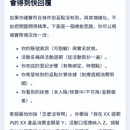
會得到快回覆
如果你確實符合條件但返點沒有到，與其情緒化，不
如把問題問得精準。下面是一個模板思路，你可以根
據實際情況改一改：
你的賬號資訊（可脫敏）與實名狀態。
活動名稱與活動週期（從活動頁抄一遍）。
你完成的登記步驟（有無綁定、時間點）。
你希望核對的返點計算依據（對應週期消費明
細）。
你看到的狀態（未入賬/核算中/不可用/金額偏
差）。
客服最怕你說「怎麼沒有啊」。你要說「我在 XX 週期
內的 XX 產品消費金額是 Y，活動口徑應納入 Z，請幫