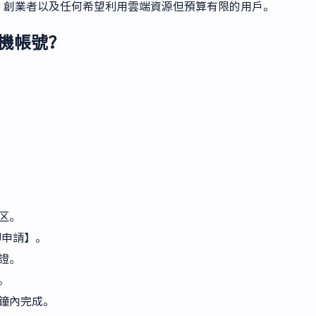
、創業者以及任何希望利用雲端資源但預算有限的用戶。
主機帳號？
区。
即申請】。
證。
。
鐘內完成。