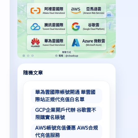
隨機文章
華為雲國際帳號開通 華雲國
際站正規代充值白名單
GCP企業開戶代辦 谷歌雲不
限購實名賬號
AWS帳號充值優惠 AWS合規
代充值服務