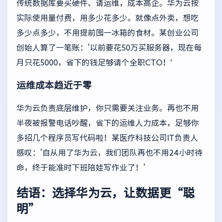
传统数据库要买硬件、请运维，成本高企。华为云按
实际使用量付费，用多少花多少。就像点外卖，想吃
多少点多少，不用提前囤一冰箱的食材。某创业公司
创始人算了一笔账：'以前要花50万买服务器，现在每
月只花5000，省下的钱足够请个全职CTO！'
运维成本趋近于零
华为云负责底层维护，你只需要关注业务。再也不用
半夜被报警电话吵醒，省下的运维人力成本，足够你
多招几个程序员写代码啦！某医疗科技公司IT负责人
感叹：'自从用了华为云，我们团队再也不用24小时待
命，终于能准时下班陪娃写作业了！'
结语：选择华为云，让数据更“聪
明”