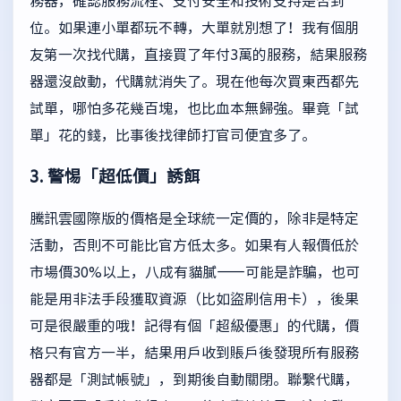
務器，確認服務流程、支付安全和技術支持是否到
位。如果連小單都玩不轉，大單就別想了！我有個朋
友第一次找代購，直接買了年付3萬的服務，結果服務
器還沒啟動，代購就消失了。現在他每次買東西都先
試單，哪怕多花幾百塊，也比血本無歸強。畢竟「試
單」花的錢，比事後找律師打官司便宜多了。
3. 警惕「超低價」誘餌
騰訊雲國際版的價格是全球統一定價的，除非是特定
活動，否則不可能比官方低太多。如果有人報價低於
市場價30%以上，八成有貓膩——可能是詐騙，也可
能是用非法手段獲取資源（比如盜刷信用卡），後果
可是很嚴重的哦！記得有個「超級優惠」的代購，價
格只有官方一半，結果用戶收到賬戶後發現所有服務
器都是「測試帳號」，到期後自動關閉。聯繫代購，