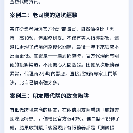
查驗代購資質。
案例二：老司機的避坑經驗
某IT從業者通過官方代理商購買，雖然價格比「黑
市」高10%，但服務穩妥。不僅有專人指導部署，還
幫忙處理了跨境網絡優化問題，最後一年下來總成本
反而更低。關鍵是——遇到問題時，官方代理商有明
確的投訴渠道，不用擔心人間蒸發。比如某次服務器
異常，代理商2小時內響應，直接派技術專家上門解
決，比自己摸索強太多。
案例三：朋友圈代購的致命陷阱
有個做跨境電商的朋友，在微信朋友圈看到「騰訊雲
國際版特惠」，價格比官方低40%。他二話不說轉了
錢，結果收到賬戶後發現所有服務器都是「測試帳