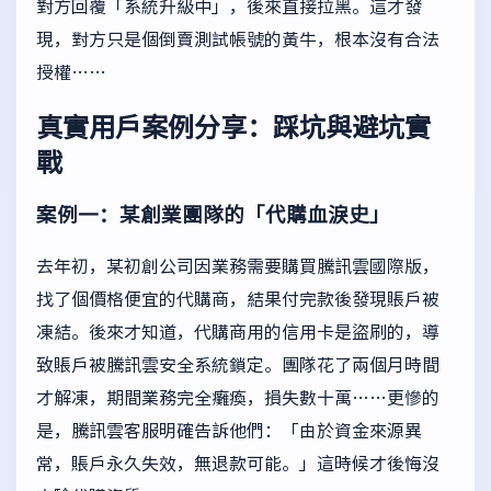
對方回覆「系統升級中」，後來直接拉黑。這才發
現，對方只是個倒賣測試帳號的黃牛，根本沒有合法
授權……
真實用戶案例分享：踩坑與避坑實
戰
案例一：某創業團隊的「代購血淚史」
去年初，某初創公司因業務需要購買騰訊雲國際版，
找了個價格便宜的代購商，結果付完款後發現賬戶被
凍結。後來才知道，代購商用的信用卡是盜刷的，導
致賬戶被騰訊雲安全系統鎖定。團隊花了兩個月時間
才解凍，期間業務完全癱瘓，損失數十萬……更慘的
是，騰訊雲客服明確告訴他們：「由於資金來源異
常，賬戶永久失效，無退款可能。」這時候才後悔沒