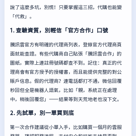
說了這麼多坑，別慌！只要掌握這三招，代購也能變
「代救」。
1. 查驗資質，別輕信「官方合作」口號
騰訊雲官方有明確的代理商列表，登錄
官方代理商頁
面
就能查證。有些代購商自己貼張「騰訊雲合作」的
圖紙，實際上連註冊號碼都查不到。記住：真正的代
理商會有官方授予的授權書，而且能提供完整的對公
賬戶信息。假的代理商？連電話都打不通，微信回覆
秒回但全是機器人語氣，比如「親，系統正在處理
中，稍後回覆您」——結果等到天荒地老也沒下文。
2. 先試單，別一單買到底
第一次合作建議從小單入手，比如購買一個月的雲服