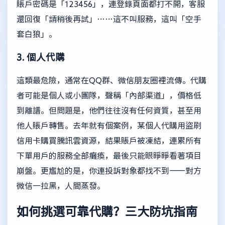
賬戶密碼是「123456」，連登錄頁面都打不開，客服
還回復「請稍後再試」……這不叫服務，這叫「空手
套白狼」。
3. 個人代購
這類最危險，通常在QQ群、微信朋友圈裡流傳。代購
者可能是個人或小團隊，聲稱「內部渠道」，價格低
到離譜。但問題是，他們往往沒有任何資質，甚至用
他人賬戶轉售。去年就有個案例，某個人代購用盜刷
信用卡購買騰訊雲資源，結果賬戶被凍結，連累所有
下單用戶的服務全部癱瘓，最後只能眼睜睜看著項目
崩盤。更尷尬的是，你連投訴對象都找不到——對方
微信一拉黑，人間蒸發。
如何挑選可靠代購？三大防坑指南