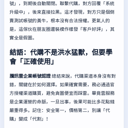
號」，到期後自動關閉。聯繫代購，對方回覆「系統
升級中」，後來直接拉黑。這才發現，對方只是個倒
賣測試帳號的黃牛，根本沒有合法授權。更氣人的
是，這傢伙在朋友圈還裝模作樣發「客戶好評」，其
實全是假圖。
結語：代購不是洪水猛獸，但要學
會「正確使用」
騰訊雲企業帳號認證
總結來說，代購渠道本身沒有對
錯，關鍵在於如何選擇。如果確實需要，務必通過官
方授權渠道購買，避免貪圖便宜而踩雷。畢竟雲服務
是企業運營的命脈，一旦出事，後果可能比多花點錢
嚴重得多。記住：安全第一，價格第二，別讓「代
購」變成「代割」！