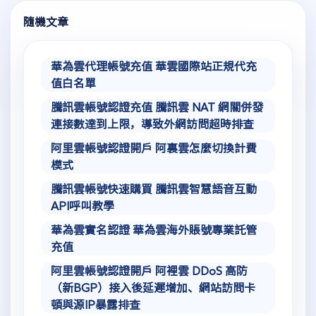
隨機文章
華為雲代理帳號充值 華雲國際站正規代充
值白名單
騰訊雲帳號認證充值 騰訊雲 NAT 網關併發
連接數達到上限，導致外網訪問超時排查
阿里雲帳號認證開戶 阿裏雲怎麼切換計費
模式
騰訊雲帳號快速購買 騰訊雲智慧語音互動
API呼叫教學
華為雲實名認證 華為雲海外賬號專業託管
充值
阿里雲帳號認證開戶 阿裡雲 DDoS 高防
（新BGP）接入後延遲增加、網站訪問卡
頓與源IP暴露排查