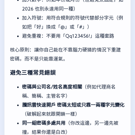
2026 也別永遠用同一種）
加入符號：用符合規則的符號代替部分字元（例
如把「好」換成「@」或「#」）
避免重複：不要用「Qq123456!」這種套路
核心原則：讓你自己能在不靠腦力硬猜的情況下重建
密碼，而不是只能靠運氣。
避免三種常見錯誤
密碼與公司名/姓名高度相關
（例如代理商名
稱、簡稱、主管名字）
騰訊雲快速開戶
密碼太短或只靠一兩種字元變化
（破解起來就跟開鎖一樣）
同一組密碼多處共用
（你改這邊，另一邊先被
撞，結果你還是白改）