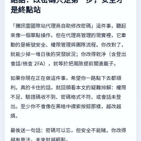
是終點站
「騰訊雲國際站代理商自助修改密碼」這件事，聽起
來像一個單點操作，但在代理商管理的現實裡，它牽
動的是帳號安全、權限管理與團隊流程。你改對了，
就能少掉一堆日後的突發狀況；你改得乾淨（含登出
會話/檢查 2FA），就等於把風險提前關進籠子。
如果你現在正在做這件事，希望你一路點下去都順
利。真的卡住的話，就回頭看本文的疑難排解：權限
不足、驗證碼收不到、密碼格式不符、或會話未登
出。至少你不會像在黑暗中摸索按鈕那樣，越改越
煩。
最後送一句話：密碼可以忘，但安全不能賭。你改得
越有章法，未來就越輕鬆。