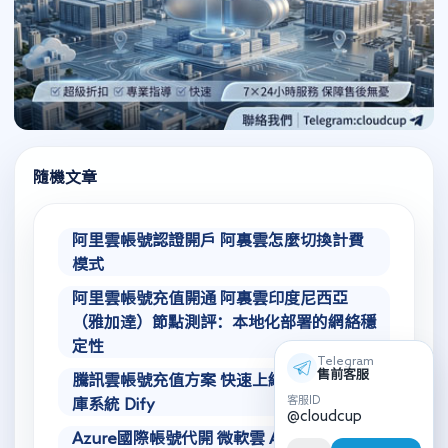
隨機文章
阿里雲帳號認證開戶 阿裏雲怎麼切換計費
模式
阿里雲帳號充值開通 阿裏雲印度尼西亞
（雅加達）節點測評：本地化部署的網絡穩
定性
Telegram
售前客服
騰訊雲帳號充值方案 快速上線大模型知識
客服ID
庫系統 Dify
@cloudcup
Azure國際帳號代開 微軟雲 Azure 國際分