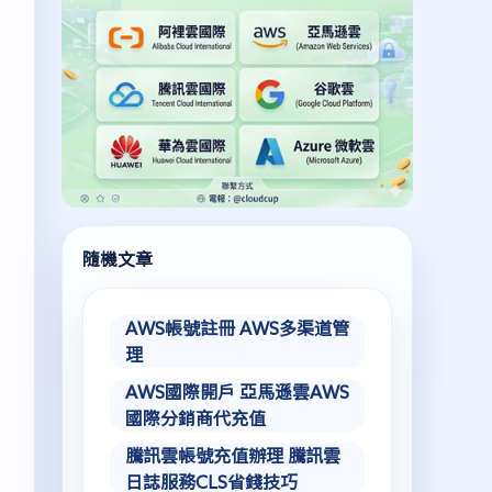
隨機文章
AWS帳號註冊 AWS多渠道管
理
AWS國際開戶 亞馬遜雲AWS
國際分銷商代充值
騰訊雲帳號充值辦理 騰訊雲
日誌服務CLS省錢技巧