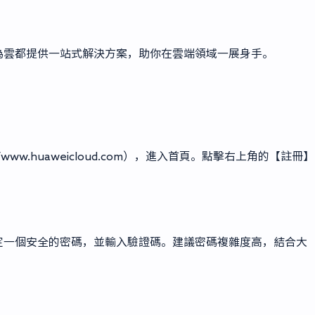
為雲都提供一站式解決方案，助你在雲端領域一展身手。
ww.huaweicloud.com），進入首頁。點擊右上角的【註冊】
定一個安全的密碼，並輸入驗證碼。建議密碼複雜度高，結合大