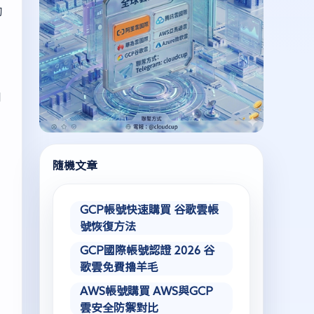
夠
到
隨機文章
GCP帳號快速購買 谷歌雲帳
號恢復方法
GCP國際帳號認證 2026 谷
歌雲免費擼羊毛
AWS帳號購買 AWS與GCP
雲安全防禦對比