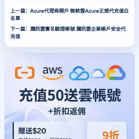
上一篇：Azure代理商開戶 微軟雲Azure正規代充值白
名單
下一篇：騰訊雲實名驗證帳號 騰訊雲企業帳戶安全代
充值