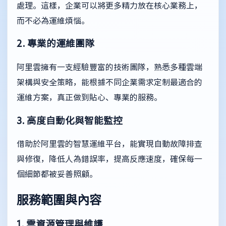
處理。這樣，企業可以將更多精力放在核心業務上，
而不必為運維煩惱。
2. 專業的運維團隊
阿里雲擁有一支經驗豐富的技術團隊，熟悉多種雲端
架構與安全策略，能根據不同企業需求定制最適合的
運維方案，真正做到貼心、專業的服務。
3. 高度自動化與智能監控
借助於阿里雲的智慧運維平台，能實現自動故障排查
與修復，降低人為錯誤率，提高反應速度，確保每一
個細節都被妥善照顧。
服務範圍與內容
1. 雲資源管理與維護