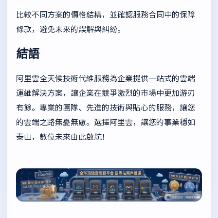
比較不同方案的價格結構，並確認服務合同中的保障
條款，避免未來的誤解與糾紛。
結語
阿里雲全天候技術代維服務為企業提供一站式的雲端
運維解決方案，讓企業在競爭激烈的市場中更加游刃
有餘。專業的團隊、先進的技術與貼心的服務，讓您
的雲端之路無憂無慮。選擇阿里雲，讓您的事業穩如
泰山，數位未來由此啟航！