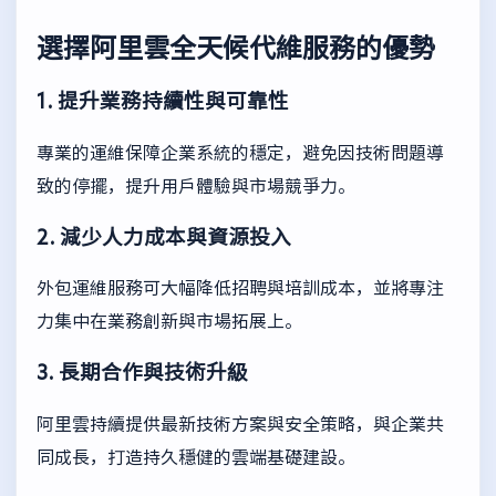
選擇阿里雲全天候代維服務的優勢
1. 提升業務持續性與可靠性
專業的運維保障企業系統的穩定，避免因技術問題導
致的停擺，提升用戶體驗與市場競爭力。
2. 減少人力成本與資源投入
外包運維服務可大幅降低招聘與培訓成本，並將專注
力集中在業務創新與市場拓展上。
3. 長期合作與技術升級
阿里雲持續提供最新技術方案與安全策略，與企業共
同成長，打造持久穩健的雲端基礎建設。