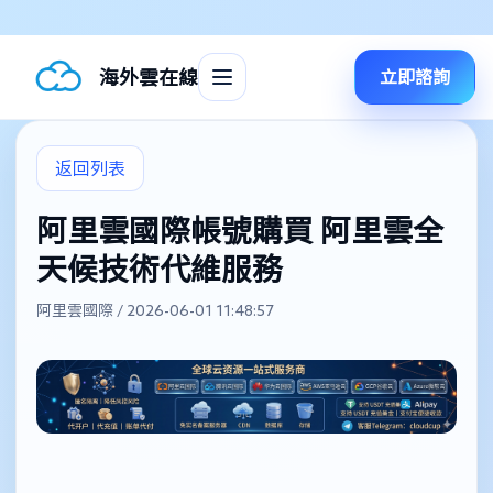
海外雲在線
立即諮詢
返回列表
阿里雲國際帳號購買 阿里雲全
天候技術代維服務
阿里雲國際 / 2026-06-01 11:48:57