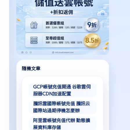
隨機文章
GCP帳號充值開通 谷歌雲伺
服器CDN加速配置
騰訊雲國際帳號充值 騰訊云
國際站過期停機怎麼辦
阿里雲帳號充值代辦 動態擴
展資料庫存儲