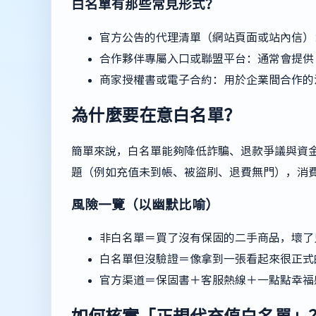
白名單有那些常見形式？
官方公告的代理清單（網站頁面或站內信）
合作夥伴專屬入口或聯盟平台：通常會提供 A
商家授權書或電子合約：用於企業間合作的
為什麼要在意白名單？
簡單來說，白名單能夠降低詐騙、退款爭議與資
題（例如充值未到帳、被盜刷、退費無門），消
風險一覽（以幽默比喻）
非白名單＝買了沒有保固的二手商品，壞了
白名單但沒驗證＝像拿到一張看起來很正式
官方渠道＝保固書＋客服熱線＋一點點幸福
如何核實「正規代充值白名單」