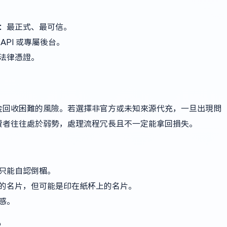
：最正式、最可信。
PI 或專屬後台。
法律憑證。
金回收困難的風險。若選擇非官方或未知來源代充，一旦出現問
費者往往處於弱勢，處理流程冗長且不一定能拿回損失。
只能自認倒楣。
的名片，但可能是印在紙杯上的名片。
感。
？