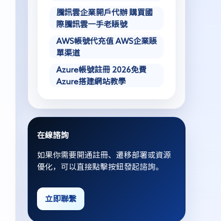
騰訊雲企業開戶代辦 購買國
際騰訊雲一手老賬號
AWS帳號代充值 AWS企業賬
單渠道
Azure帳號註冊 2026免費
Azure搭建網站教學
在線諮詢
如果你需要開通註冊、遷移部署或資源
優化，可以直接點擊按鈕發起諮詢。
立即聯繫