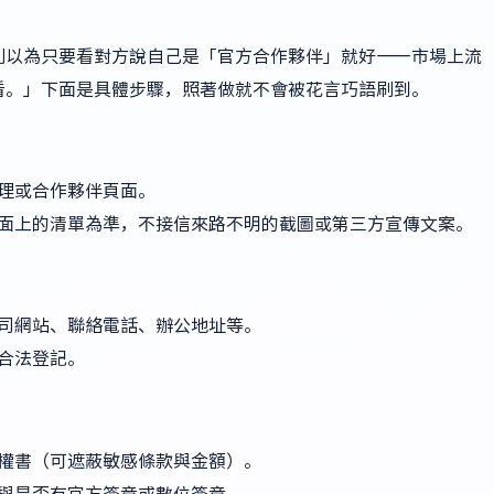
別以為只要看對方說自己是「官方合作夥伴」就好——市場上流
看。」下面是具體步驟，照著做就不會被花言巧語刷到。
理或合作夥伴頁面。
面上的清單為準，不接信來路不明的截圖或第三方宣傳文案。
司網站、聯絡電話、辦公地址等。
合法登記。
權書（可遮蔽敏感條款與金額）。
與是否有官方簽章或數位簽章。