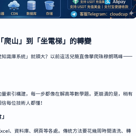
「爬山」到「坐電梯」的轉變
建知識庫系統」就頭大？以前這活兒簡直像攀爬珠穆朗瑪峰——
向量索引構建，每一步都像在解高等數學題。更崩潰的是，稍有
相信每位技術人都懂！
食」
Excel、資料庫、網頁等各處。傳統方法要花幾周時間清洗、轉