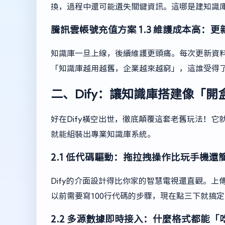
換，過程中還可能遺失關鍵資訊。這哪是建知識
騰訊雲帳號充值方案
1.3 維護成本高：
知識庫一旦上線，後續維護更頭痛。每次更新資
「知識庫越用越舊，企業越來越窮」，這誰受得
二、Dify：讓知識庫搭建像「
好在Dify橫空出世，徹底顛覆這套老舊玩法！
就能組裝出專業知識庫系統。
2.1 低代碼驅動：拖拉拽操作比玩手機還
Dify的介面設計得比你家的智慧電視還直觀。
以前需要寫100行代碼的步驟，現在點三下就搞
2.2 多源數據即時接入：什麼格式都能「