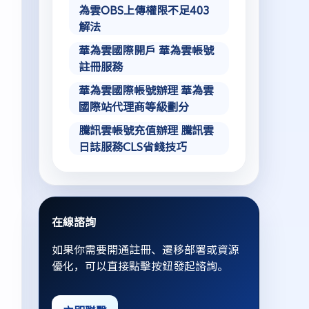
為雲OBS上傳權限不足403
解法
華為雲國際開戶 華為雲帳號
註冊服務
華為雲國際帳號辦理 華為雲
國際站代理商等級劃分
騰訊雲帳號充值辦理 騰訊雲
日誌服務CLS省錢技巧
在線諮詢
如果你需要開通註冊、遷移部署或資源
優化，可以直接點擊按鈕發起諮詢。