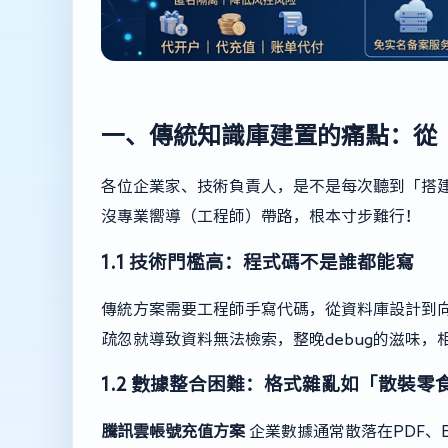
一、傳統知識庫建置的痛點：從
各位企業家、技術負責人，是不是每次聽到「搭
沒專業嚮導（工程師）帶路，根本寸步難行！
1.1 技術門檻高：程式碼不是誰都能寫
傳統方案需要工程師手寫代碼，從資料庫設計到
疏忽就導致資料無法檢索，整晚debug的滋味，
1.2 數據整合困難：格式雜亂如「散裝零
騰訊雲帳號充值方案
企業數據通常散落在PDF、