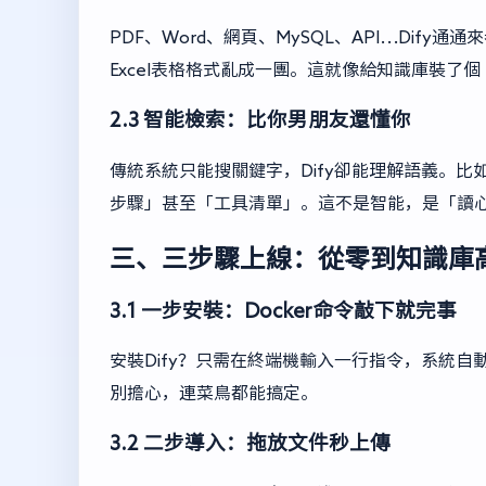
PDF、Word、網頁、MySQL、API…Di
Excel表格格式亂成一團。這就像給知識庫裝了
2.3 智能檢索：比你男朋友還懂你
傳統系統只能搜關鍵字，Dify卻能理解語義。
步驟」甚至「工具清單」。這不是智能，是「讀
三、三步驟上線：從零到知識庫
3.1 一步安裝：Docker命令敲下就完事
安裝Dify？只需在終端機輸入一行指令，系統
別擔心，連菜鳥都能搞定。
3.2 二步導入：拖放文件秒上傳