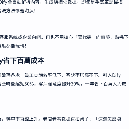
。Dify會自動解析內容，生成結構化數據。即使是手寫筆記掃描
清洗方法慘遭淘汰！
駁到客服系統或企業內網。再也不用擔心「寫代碼」的噩夢，點幾下
傻瓜都能玩轉！
fy省下百萬成本
散落各處，員工查詢效率低下，客訴率居高不下。引入Dify
應時間縮短50%，客戶滿意度提升30%，一年省下百萬人力成
煩，轉單率直線上升。老闆看著數據直拍桌子：「這還怎麼賺