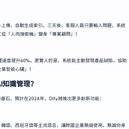
統一上傳，自動生成索引。三天後，客服人員只要輸入問題，系統
工從「人肉搜索機」變身「專業顧問」！
理速度提升60%。更驚人的是，系統能主動發現產品缺陷，協助
企業智能心臟」！
AI知識管理？
的基石。預計在2024年，Dify將推出更多創新功能：
語、韓語、西班牙語等主流語言，讓跨國企業無縫使用。無論你身