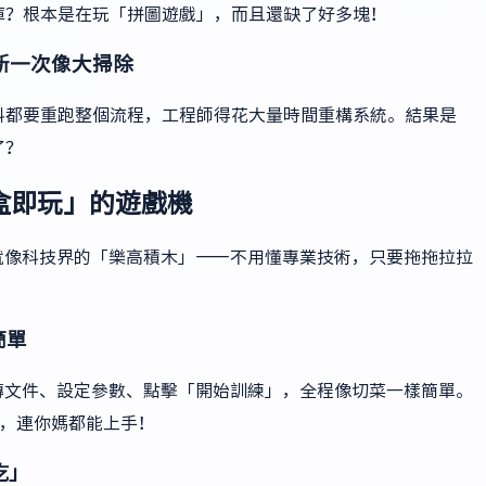
庫？根本是在玩「拼圖遊戲」，而且還缺了好多塊！
更新一次像大掃除
料都要重跑整個流程，工程師得花大量時間重構系統。結果是
了？
開盒即玩」的遊戲機
它就像科技界的「樂高積木」——不用懂專業技術，只要拖拖拉拉
簡單
上傳文件、設定參數、點擊「開始訓練」，全程像切菜一樣簡單。
定，連你媽都能上手！
吃」