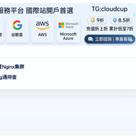
ginx集群
g通排查