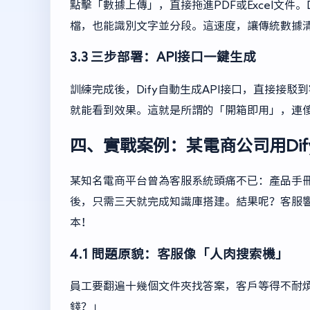
點擊「數據上傳」，直接拖進PDF或Excel文件
檔，也能識別文字並分段。這速度，讓傳統數據
3.3 三步部署：API接口一鍵生成
訓練完成後，Dify自動生成API接口，直接接
就能看到效果。這就是所謂的「開箱即用」，連
四、實戰案例：某電商公司用Di
某知名電商平台曾為客服系統頭痛不已：產品手冊
後，只需三天就完成知識庫搭建。結果呢？客服響
本！
4.1 問題原貌：客服像「人肉搜索機」
員工要翻遍十幾個文件夾找答案，客戶等得不耐
錢？」