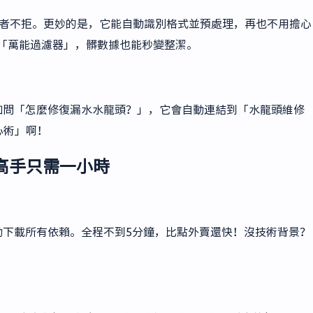
fy通通來者不拒。更妙的是，它能自動識別格式並預處理，再也不用擔心
個「萬能過濾器」，髒數據也能秒變整潔。
比如問「怎麼修復漏水水龍頭？」，它會自動連結到「水龍頭維修
心術」啊！
高手只需一小時
自動下載所有依賴。全程不到5分鐘，比點外賣還快！沒技術背景？