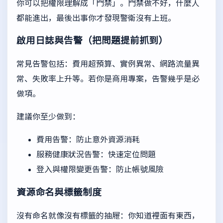
你可以把權限理解成「門禁」。門禁做不好，什麼人
都能進出，最後出事你才發現警衛沒有上班。
啟用日誌與告警（把問題提前抓到）
常見告警包括：費用超預算、實例異常、網路流量異
常、失敗率上升等。若你是商用專案，告警幾乎是必
做項。
建議你至少做到：
費用告警：防止意外資源消耗
服務健康狀況告警：快速定位問題
登入與權限變更告警：防止帳號風險
資源命名與標籤制度
沒有命名就像沒有標籤的抽屜：你知道裡面有東西，